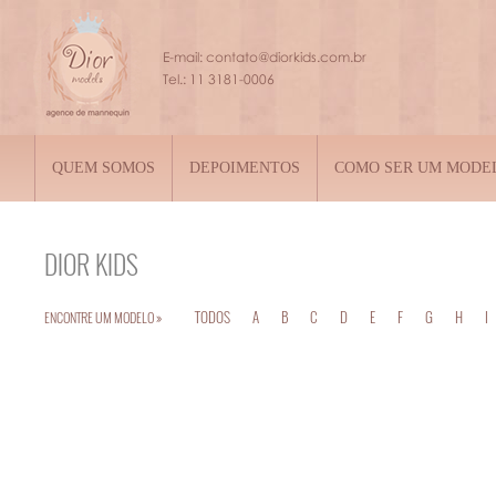
QUEM SOMOS
DEPOIMENTOS
COMO SER UM MODE
DIOR
KIDS
TODOS
A
B
C
D
E
F
G
H
I
ENCONTRE UM MODELO »