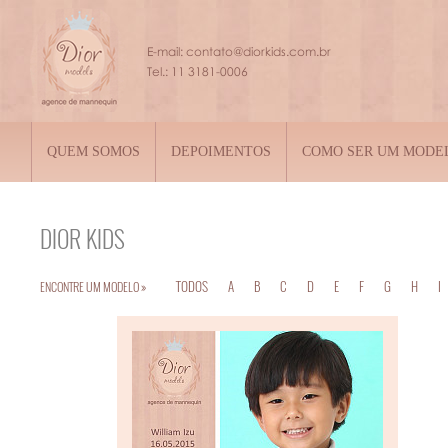
QUEM SOMOS
DEPOIMENTOS
COMO SER UM MODE
DIOR
KIDS
TODOS
A
B
C
D
E
F
G
H
I
ENCONTRE UM MODELO »