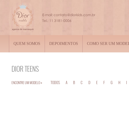
QUEM SOMOS
DEPOIMENTOS
COMO SER UM MODE
DIOR
TEENS
TODOS
A
B
C
D
E
F
G
H
I
ENCONTRE UM MODELO »