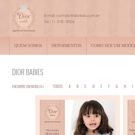
QUEM SOMOS
DEPOIMENTOS
COMO SER UM MODE
DIOR
BABIES
TODOS
A
B
C
D
E
F
G
H
I
ENCONTRE UM MODELO »