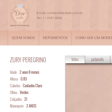
QUEM SOMOS
DEPOIMENTOS
COMO SER UM MODE
ZURY PEREGRINO
fotos
polaroids
Idade:
2 anos 8 meses
Altura:
0.83
Cabelos:
Castanho Claro
Olhos:
Verdes
Calçados:
21
Manequim:
2 ANOS